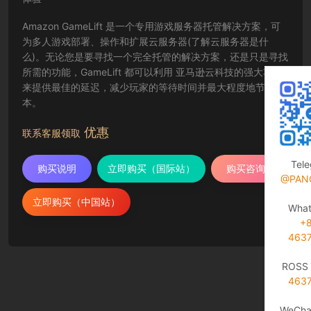
Amazon GameLift 是一个专用游戏服务器托管解决方案，可
为多人游戏部署、操作和扩展云服务器(了解云服务器是什
么)。无论您是要寻找一个完全托管的解决方案，还是只是寻找
所需的功能，GameLift 都可以利用 亚马逊云科技的强大功能
来提供最佳的延迟，减少玩家的等待时间并最大程度地节省成
本。
优惠
联系客服领取
Tel
购买说明
立即购买（国际站）
购买咨询
@PAN
立即购买（中国站）
Wha
+
463
ROSS 
463
WeCha