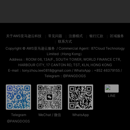
关于AWS亚马逊云科技
常见问题
注册模式
银行汇款
区域服务
联系方式
Copyright ©
AWS亚马逊云服务
/ Commercial Agent :
87Cloud Technology
Limited（Hong Kong）
Address：ROOM 06, 13A/F., SOUTH TOWER, WORLD FINANCE CTR,
HARBOUR CITY, 17 CANTON RD, TST, KLN, HONG KONG
E-mail：tonyzhou.lee0818@gmail.com / WhatsApp：+852 46379155 /
Telegram：@PANGDOGS
LINE
Telegram
WeChat / 微信
WhatsApp
@PANGDOGS