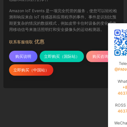
Amazon IoT Events 是一项完全托管的服务，使您可以轻松检
测和响应来自 IoT 传感器和应用程序的事件。事件是识别比预
期更复杂的情况的数据模式，例如皮带卡住时设备的变化或使
用移动信号来激活照明灯和安全摄像头的运动检测器。
优惠
联系客服领取
购买说明
立即购买（国际站）
购买咨询
Tel
@PAN
立即购买（中国站）
Wha
+
463
ROSS 
463
WeCha