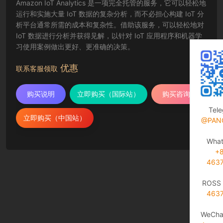
Amazon IoT Analytics 是一项完全托管的服务，它可以轻松地
运行和实施大量 IoT 数据的复杂分析，而不必担心构建 IoT 分
析平台通常所需的成本和复杂性。借助该服务，可以轻松地对
IoT 数据进行分析并获得见解，以针对 IoT 应用程序和机器学
习使用案例做出更好、更准确的决策。
优惠
联系客服领取
购买说明
立即购买（国际站）
购买咨询
Tel
立即购买（中国站）
@PAN
Wha
+
463
ROSS 
463
WeCha