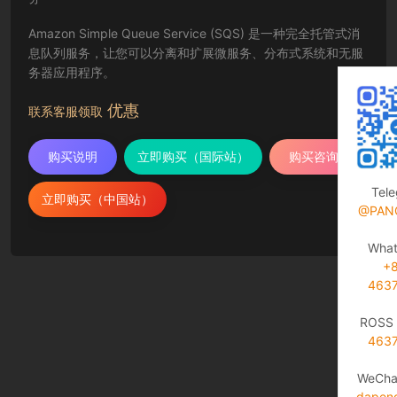
Amazon Simple Queue Service (SQS) 是一种完全托管式消
息队列服务，让您可以分离和扩展微服务、分布式系统和无服
务器应用程序。
优惠
联系客服领取
购买说明
立即购买（国际站）
购买咨询
Tel
立即购买（中国站）
@PAN
Wha
+
463
ROSS 
463
WeCha
dapen