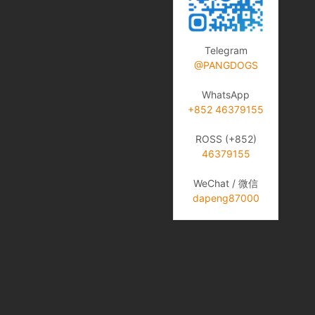
Telegram
@PANGDOGS
WhatsApp
+852 46379155
ROSS (+852)
46379155
WeChat / 微信
dapeng87000