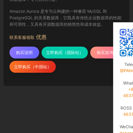
Amazon Aurora 是专为云构建的一种兼容 MySQL 和
PostgreSQL 的关系数据库，它既具有传统企业数据库的性能
和可用性，又具有开源数据库的精简性和成本效益。
优惠
联系客服领取
购买说明
立即购买（国际站）
购买咨询
Tel
立即购买（中国站）
@PAN
Wha
+
463
ROSS 
463
WeCha
dapen