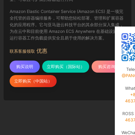
Amazon Elastic Container Service (Amazon ECS) 是一项完
全托管的容器编排服务，可帮助您轻松部署、管理和扩展容器
化的应用程序。它与亚马逊云科技平台的其余部分深入集成，
为在云中和目前使用 Amazon ECS Anywhere 在基础设施上
运行容器工作负载提供安全且易于使用的解决方案。
优惠
联系客服领取
购买说明
立即购买（国际站）
购买咨询
Tel
@PAN
立即购买（中国站）
Wha
+
463
ROSS 
463
WeCha