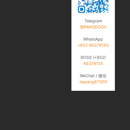
Telegram
@PANGDOGS
WhatsApp
+852 46379155
ROSS (+852)
46379155
WeChat / 微信
dapeng87000