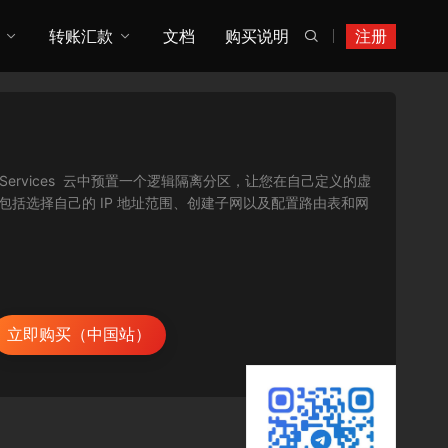
转账汇款
文档
购买说明
注册

mazon Web Services 云中预置一个逻辑隔离分区，让您在自己定义的虚
包括选择自己的 IP 地址范围、创建子网以及配置路由表和网
立即购买（中国站）