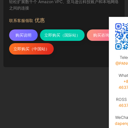
轻松扩展数千个 Amazon VPC、亚马逊云科技账户和本地网络
之间的连接
优惠
联系客服领取
购买说明
立即购买（国际站）
购买咨询
立即购买（中国站）
Tel
@PAN
Wha
+
463
ROSS 
463
WeCha
dapen