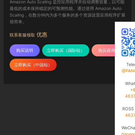
Amazon Auto Scaling 监控应用程序并自动调整容量，以可能
最低的成本保持稳定的可预测性能。通过使用 Amazon Auto
Scaling，在数分钟内为多个服务的多个资源设置应用程序扩展
很简单。
优惠
联系客服领取
购买说明
立即购买（国际站）
购买咨询
Tel
立即购买（中国站）
@PAN
Wha
+
463
ROSS 
463
WeCha
dapen