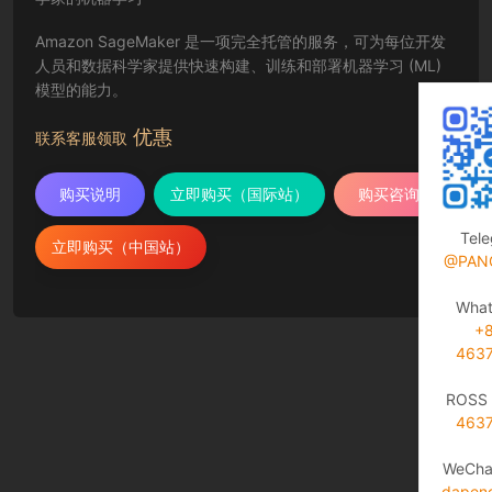
Amazon SageMaker 是一项完全托管的服务，可为每位开发
人员和数据科学家提供快速构建、训练和部署机器学习 (ML)
模型的能力。
优惠
联系客服领取
购买说明
立即购买（国际站）
购买咨询
Tel
立即购买（中国站）
@PAN
Wha
+
463
ROSS 
463
WeCha
dapen