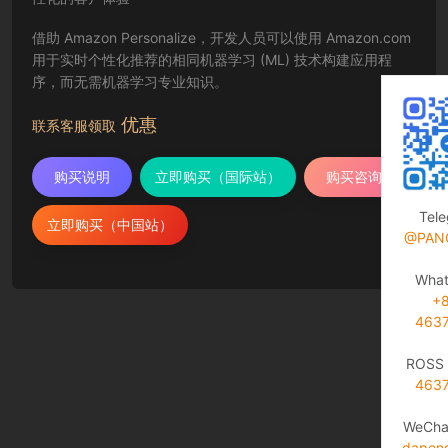
借助 Amazon Personalize，开发人员可以使用 Amazon.com
用于实时个性化推荐的相同机器学习 (ML) 技术构建应用程
序，而无需机器学习专业知识。
优惠
联系客服领取
购买说明
立即购买（国际站）
购买咨询
Tel
立即购买（中国站）
@PAN
Wha
+
463
ROSS 
463
WeCha
dapen