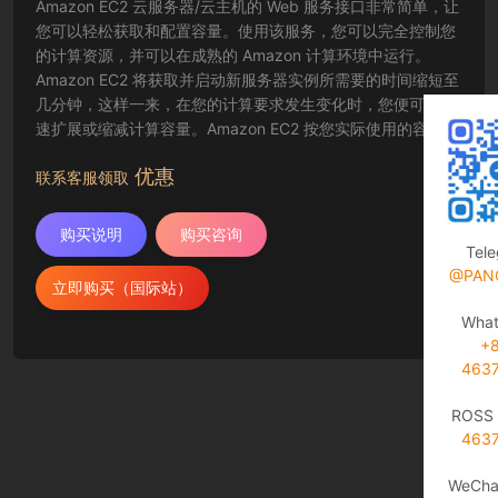
Amazon EC2 云服务器/云主机的 Web 服务接口非常简单，让
您可以轻松获取和配置容量。使用该服务，您可以完全控制您
的计算资源，并可以在成熟的 Amazon 计算环境中运行。
Amazon EC2 将获取并启动新服务器实例所需要的时间缩短至
几分钟，这样一来，在您的计算要求发生变化时，您便可以快
速扩展或缩减计算容量。Amazon EC2 按您实际使用的容量收
费，改变了计算的成本结算方式。Amazon EC2 云服务器还为
优惠
开发人员提供了创建故障恢复应用程序以及排除常见故障情况
联系客服领取
的工具。
购买说明
购买咨询
Tel
@PAN
立即购买（国际站）
Wha
+
463
ROSS 
463
WeCha