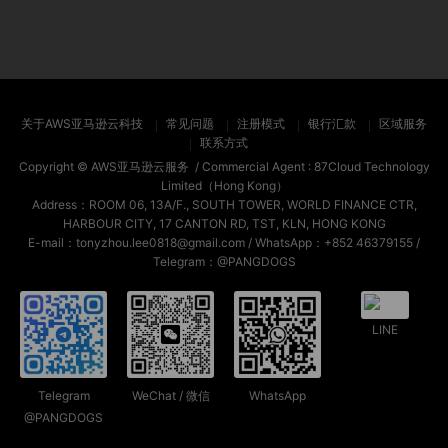
关于AWS亚马逊云科技
常见问题
注册模式
银行汇款
区域服务
联系方式
Copyright ©
AWS亚马逊云服务
/ Commercial Agent :
87Cloud Technology
Limited（Hong Kong）
Address：ROOM 06, 13A/F., SOUTH TOWER, WORLD FINANCE CTR,
HARBOUR CITY, 17 CANTON RD, TST, KLN, HONG KONG
E-mail：tonyzhou.lee0818@gmail.com / WhatsApp：+852 46379155 /
Telegram：@PANGDOGS
LINE
Telegram
WeChat / 微信
WhatsApp
@PANGDOGS