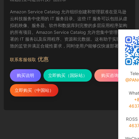
Amazon Service Catalog 允许组织创建和管理获准在亚马逊
云科技服务中使用的 IT 服务目录。这些 IT 服务可以包括从虚
拟机映像、服务器、软件和数据库到完整的多层应用程序架构
的所有项目。Amazon Service Catalog 允许您集中管理已部
署的 IT 服务以及应用程序、资源和元数据。这有助于实现一
致的监管并满足合规性要求，同时使用户能够仅快速部署所需
的经批准的 IT 服务。
优惠
联系客服领取
Tel
购买说明
立即购买（国际站）
购买咨询
@PAN
立即购买（中国站）
Wha
+
463
ROSS 
463
WeCha