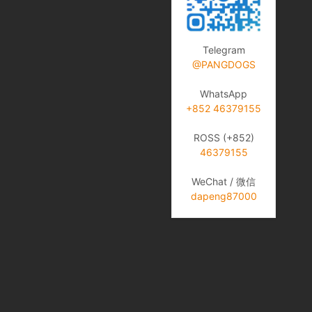
Telegram
@PANGDOGS
WhatsApp
+852 46379155
ROSS (+852)
46379155
WeChat / 微信
dapeng87000