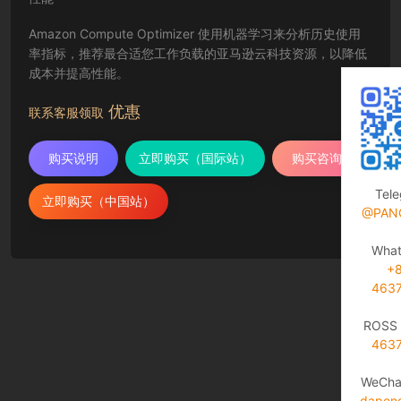
Amazon Compute Optimizer 使用机器学习来分析历史使用
率指标，推荐最合适您工作负载的亚马逊云科技资源，以降低
成本并提高性能。
优惠
联系客服领取
购买说明
立即购买（国际站）
购买咨询
Tel
立即购买（中国站）
@PAN
Wha
+
463
ROSS 
463
WeCha
dapen