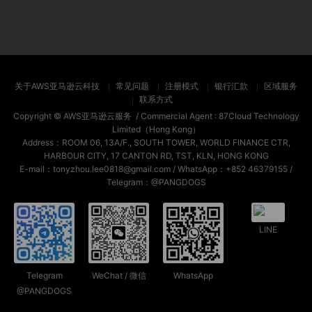
关于AWS亚马逊云科技
常见问题
注册模式
银行汇款
区域服务
联系方式
Copyright ©
AWS亚马逊云服务
/ Commercial Agent :
87Cloud Technology
Limited（Hong Kong）
Address：ROOM 06, 13A/F., SOUTH TOWER, WORLD FINANCE CTR,
HARBOUR CITY, 17 CANTON RD, TST, KLN, HONG KONG
E-mail：tonyzhou.lee0818@gmail.com / WhatsApp：+852 46379155 /
Telegram：@PANGDOGS
LINE
Telegram
WeChat / 微信
WhatsApp
@PANGDOGS