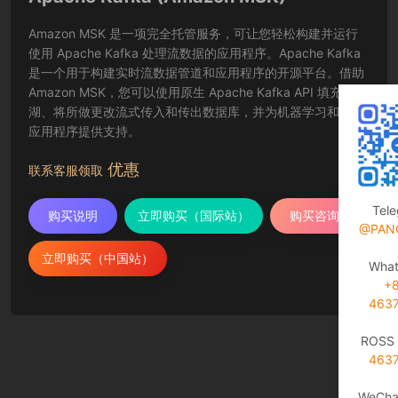
Amazon MSK 是一项完全托管服务，可让您轻松构建并运行
使用 Apache Kafka 处理流数据的应用程序。Apache Kafka
是一个用于构建实时流数据管道和应用程序的开源平台。借助
Amazon MSK，您可以使用原生 Apache Kafka API 填充数据
湖、将所做更改流式传入和传出数据库，并为机器学习和分析
应用程序提供支持。
优惠
联系客服领取
Tel
购买说明
立即购买（国际站）
购买咨询
@PAN
立即购买（中国站）
Wha
+
463
ROSS 
463
WeCha