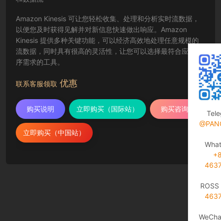
Amazon Kinesis 可让您轻松收集、处理和分析实时流数据，
以便您及时获得见解并对新信息快速做出响应。Amazon
Kinesis 提供多种关键功能，可以经济高效地处理任意规模的
流数据，同时具有很高的灵活性，让您可以选择最符合应用程
序需求的工具。
优惠
联系客服领取
购买说明
立即购买（国际站）
购买咨询
Tel
@PAN
立即购买（中国站）
Wha
+
463
ROSS 
463
WeCha