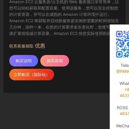
Amazon EC2 云服务器/云主机的 Web 服务接口非常简单，让
您可以轻松获取和配置容量。使用该服务，您可以完全控制您
的计算资源，并可以在成熟的 Amazon 计算环境中运行。
Amazon EC2 将获取并启动新服务器实例所需要的时间缩短至
几分钟，这样一来，在您的计算要求发生变化时，您便可以快
速扩展或缩减计算容量。Amazon EC2 按您实际使用的容量收
费，改变了计算的成本结算方式。Amazon EC2 云服务器还为
优惠
开发人员提供了创建故障恢复应用程序以及排除常见故障情况
联系客服领取
的工具。
购买说明
购买咨询
Tel
@PAN
立即购买（国际站）
Wha
+
463
ROSS 
463
WeCha