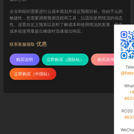
企业和组织需要进行云成本规划并设定预期目标。但由于云的
敏捷性，您需要调整预测流程和工具，以适应使用情况的动态
性。设置自定义预算以及时了解成本和使用情况的发展，并在
成本或使用量超出阈值时迅速做出响应。
优惠
联系客服领取
购买说明
立即购买（国际站）
购买咨询
Tel
@PAN
立即购买（中国站）
Wha
+
463
ROSS 
463
WeCha