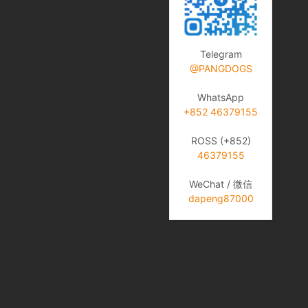
Telegram
@PANGDOGS
WhatsApp
+852 46379155
ROSS (+852)
46379155
WeChat / 微信
dapeng87000