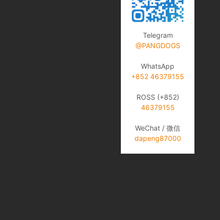
Telegram
@PANGDOGS
WhatsApp
+852 46379155
ROSS (+852)
46379155
WeChat / 微信
dapeng87000