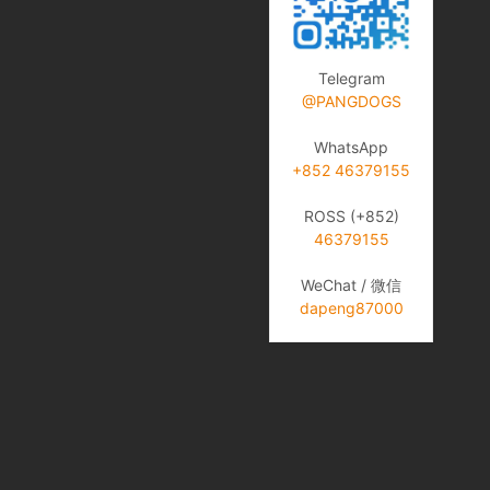
Telegram
@PANGDOGS
WhatsApp
+852 46379155
ROSS (+852)
46379155
WeChat / 微信
dapeng87000