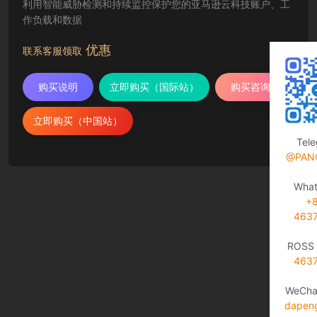
利用智能威胁检测和持续监控保护您的亚马逊云科技账户、工
作负载和数据
优惠
联系客服领取
购买说明
立即购买（国际站）
购买咨询
立即购买（中国站）
Tel
@PAN
Wha
+
463
ROSS 
463
WeCha
dapen