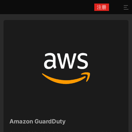
注册

Amazon GuardDuty