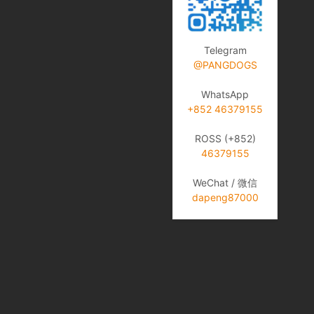
Telegram
@PANGDOGS
WhatsApp
+852 46379155
ROSS (+852)
46379155
WeChat / 微信
dapeng87000