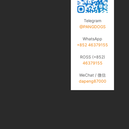
Telegram
@PANGDOGS
WhatsApp
+852 46379155
ROSS (+852)
46379155
WeChat / 微信
dapeng87000